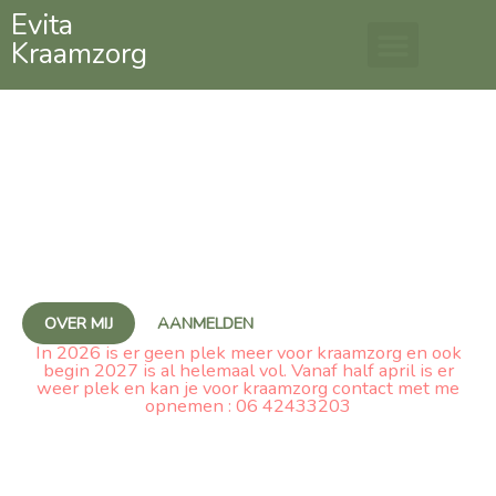
Ga
Evita
Kraamzorg
naar
de
inhoud
Gefeliciteerd met jouw
zwangerschap!
Samen maken we er een leerzame en liefdevolle
kraamweek van
OVER MIJ
AANMELDEN
In 2026 is er geen plek meer voor kraamzorg en ook
begin 2027 is al helemaal vol. Vanaf half april is er
weer plek en kan je voor kraamzorg contact met me
opnemen : 06 42433203
ik werk samen met :
Kleijn kraamzorg, kraamzorg Joyful, Ouder-Kind zorg