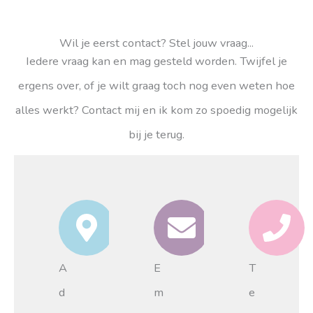
Wil je eerst contact? Stel jouw vraag...
Iedere vraag kan en mag gesteld worden. Twijfel je
ergens over, of je wilt graag toch nog even weten hoe
alles werkt? Contact mij en ik kom zo spoedig mogelijk
bij je terug.
A
E
T
d
m
e