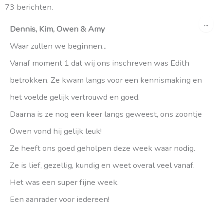
73 berichten.
gastenboek-
gastenboek-
WI
...
lijst
lijst
DE
Dennis, Kim, Owen & Amy
ME
Waar zullen we beginnen...
Vanaf moment 1 dat wij ons inschreven was Edith
betrokken. Ze kwam langs voor een kennismaking en
het voelde gelijk vertrouwd en goed.
Daarna is ze nog een keer langs geweest, ons zoontje
Owen vond hij gelijk leuk!
Ze heeft ons goed geholpen deze week waar nodig.
Ze is lief, gezellig, kundig en weet overal veel vanaf.
Het was een super fijne week.
Een aanrader voor iedereen!