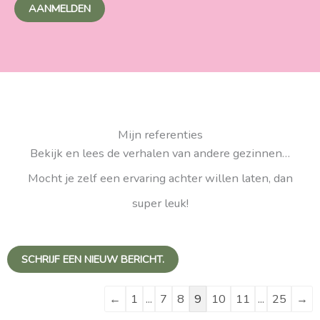
AANMELDEN
Mijn referenties
Bekijk en lees de verhalen van andere gezinnen…
Mocht je zelf een ervaring achter willen laten, dan
super leuk!
Navigatie
Navigatie
door
door
←
1
...
7
8
9
10
11
...
25
→
de
de