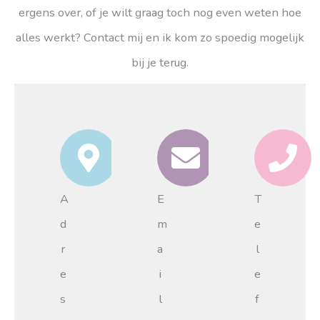
ergens over, of je wilt graag toch nog even weten hoe
alles werkt? Contact mij en ik kom zo spoedig mogelijk
bij je terug.
A
E
T
d
m
e
r
a
l
e
i
e
s
l
f