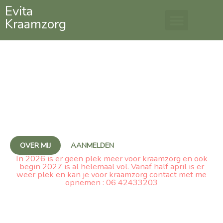
Ga
Evita
Kraamzorg
naar
de
inhoud
Gefeliciteerd met jouw
zwangerschap!
Samen maken we er een leerzame en liefdevolle
kraamweek van
OVER MIJ
AANMELDEN
In 2026 is er geen plek meer voor kraamzorg en ook
begin 2027 is al helemaal vol. Vanaf half april is er
weer plek en kan je voor kraamzorg contact met me
opnemen : 06 42433203
ik werk samen met :
Kleijn kraamzorg, kraamzorg Joyful, Ouder-Kind zorg