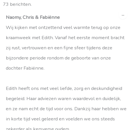
73 berichten.
gastenboek-
gastenboek-
WI
...
lijst
lijst
DE
Naomy, Chris & Fabiënne
ME
Wij kijken met ontzettend veel warmte terug op onze
kraamweek met Edith. Vanaf het eerste moment bracht
zij rust, vertrouwen en een fijne sfeer tijdens deze
bijzondere periode rondom de geboorte van onze
dochter Fabiënne.
Edith heeft ons met veel liefde, zorg en deskundigheid
begeleid. Haar adviezen waren waardevol en duidelijk,
en ze nam echt de tijd voor ons. Dankzij haar hebben we
in korte tijd veel geleerd en voelden we ons steeds
zekerder als kersverse ouders.