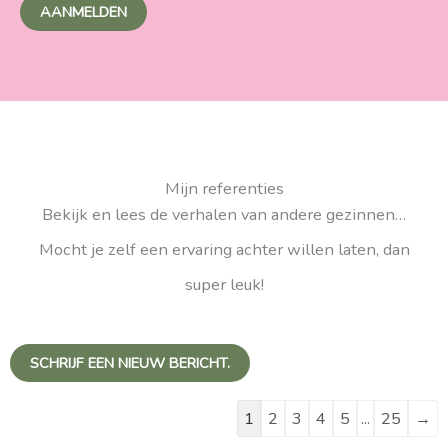
AANMELDEN
Mijn referenties
Bekijk en lees de verhalen van andere gezinnen…
Mocht je zelf een ervaring achter willen laten, dan
super leuk!
Navigatie
Navigatie
door
door
1
2
3
4
5
...
25
→
de
de