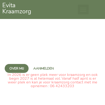
Ga
Evita
Kraamzorg
naar
de
inhoud
Gefeliciteerd met jouw
zwangerschap!
Samen maken we er een leerzame en liefdevolle
kraamweek van
OVER MIJ
AANMELDEN
In 2026 is er geen plek meer voor kraamzorg en ook
begin 2027 is al helemaal vol. Vanaf half april is er
weer plek en kan je voor kraamzorg contact met me
opnemen : 06 42433203
ik werk samen met :
Kleijn kraamzorg, kraamzorg Joyful, Ouder-Kind zorg