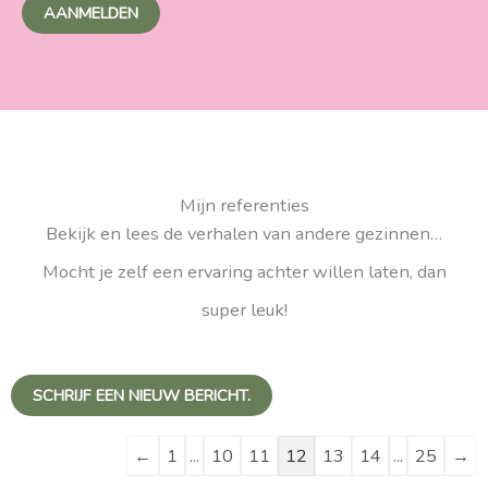
AANMELDEN
Mijn referenties
Bekijk en lees de verhalen van andere gezinnen…
Mocht je zelf een ervaring achter willen laten, dan
super leuk!
Navigatie
Navigatie
door
door
←
1
...
10
11
12
13
14
...
25
→
de
de