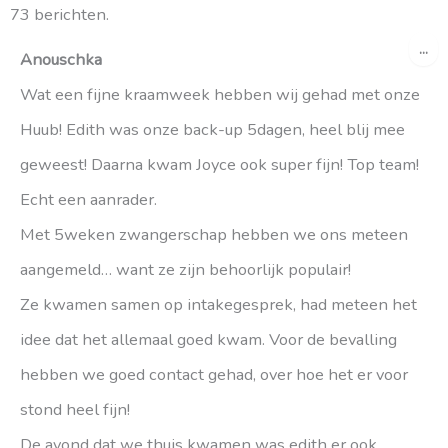
73 berichten.
gastenboek-
gastenboek-
WI
...
lijst
lijst
DE
Anouschka
ME
Wat een fijne kraamweek hebben wij gehad met onze
Huub! Edith was onze back-up 5dagen, heel blij mee
geweest! Daarna kwam Joyce ook super fijn! Top team!
Echt een aanrader.
Met 5weken zwangerschap hebben we ons meteen
aangemeld… want ze zijn behoorlijk populair!
Ze kwamen samen op intakegesprek, had meteen het
idee dat het allemaal goed kwam. Voor de bevalling
hebben we goed contact gehad, over hoe het er voor
stond heel fijn!
De avond dat we thuis kwamen was edith er ook